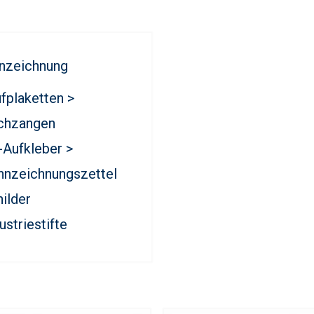
nzeichnung
fplaketten >
chzangen
-Aufkleber >
nnzeichnungszettel
ilder
ustriestifte