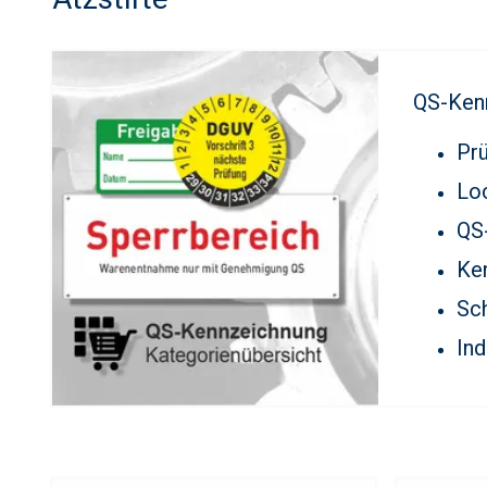
QS-Ken
Prü
Lo
QS
Ke
Sch
Ind