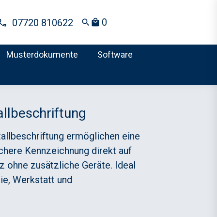
0
07720 810622
search
local_mall
Musterdokumente
Software
allbeschriftung
tallbeschriftung ermöglichen eine
ichere Kennzeichnung direkt auf
z ohne zusätzliche Geräte. Ideal
rie, Werkstatt und