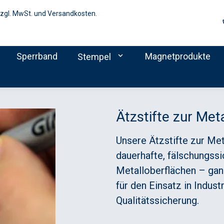
zzgl. MwSt. und Versandkosten.
Sperrband
expand_more
Magnetprodukte
Stempel
Ätzstifte zur Met
Unsere Ätzstifte zur Me
dauerhafte, fälschungss
Metalloberflächen – gan
für den Einsatz in Indust
Qualitätssicherung.