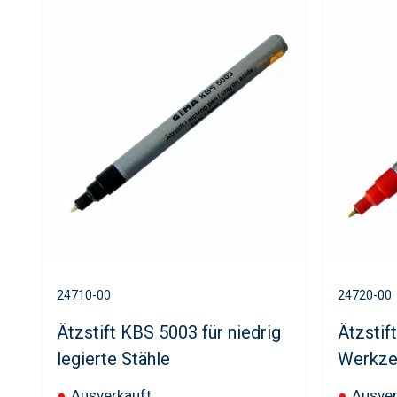
24710-00
24720-00
Ätzstift KBS 5003 für niedrig
Ätzstif
legierte Stähle
Werkze
●
Ausverkauft
●
Ausver