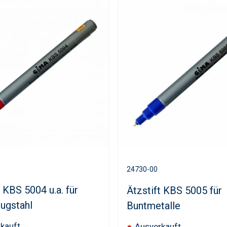
24730-00
t KBS 5004 u.a. für
Ätzstift KBS 5005 für
ugstahl
Buntmetalle
kauft
●
Ausverkauft