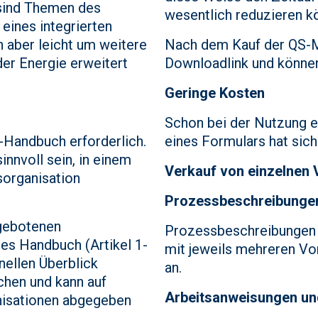
sind Themen des
wesentlich reduzieren k
eines integrierten
aber leicht um weitere
Nach dem Kauf der QS-Mu
er Energie erweitert
Downloadlink und können
Geringe Kosten
Schon bei der Nutzung 
M-Handbuch erforderlich.
eines Formulars hat sich 
nnvoll sein, in einem
Verkauf von einzelnen 
sorganisation
Prozessbeschreibunge
ngebotenen
Prozessbeschreibungen 
es Handbuch (Artikel 1-
mit jeweils mehreren Vo
nellen Überblick
an.
chen und kann auf
Arbeitsanweisungen un
nisationen abgegeben