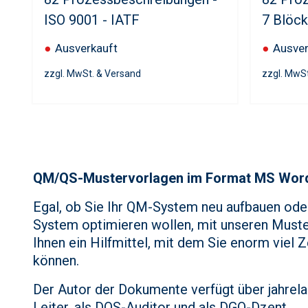
ISO 9001 - IATF
7 Blöc
●
Ausverkauft
●
Ausver
zzgl. MwSt. & Versand
zzgl. MwS
QM/QS-Mustervorlagen im Format MS Wor
Egal, ob Sie Ihr QM-System neu aufbauen ode
System optimieren wollen, mit unseren Must
Ihnen ein Hilfmittel, mit dem Sie enorm viel 
können.
Der Autor der Dokumente verfügt über jahrel
Leiter, als DQS-Auditor und als DGQ-Dzent.