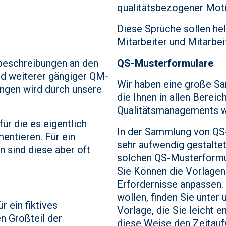
qualitätsbezogener Moti
Diese Sprüche sollen hel
Mitarbeiter und Mitarbei
sbeschreibungen an den
QS-Musterformulare
nd weiterer gängiger QM-
Wir haben eine große Sa
ungen wird durch unsere
die Ihnen in allen Bereic
Qualitätsmanagements we
ür die es eigentlich
In der Sammlung von QS-
entieren. Für ein
sehr aufwendig gestaltet
n sind diese aber oft
solchen QS-Musterformul
Sie Können die Vorlagen 
Erfordernisse anpassen.
wollen, finden Sie unter
 ein fiktives
Vorlage, die Sie leicht 
n Großteil der
diese Weise den Zeitauf