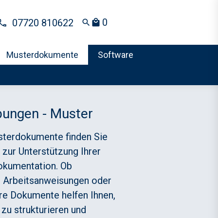
0
07720 810622
search
local_mall
Musterdokumente
Software
bungen - Muster
sterdokumente finden Sie
zur Unterstützung Ihrer
okumentation. Ob
 Arbeitsanweisungen oder
re Dokumente helfen Ihnen,
 zu strukturieren und