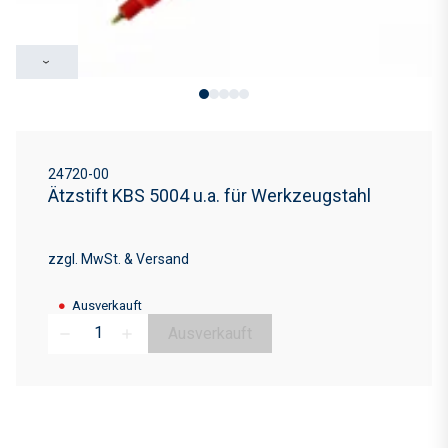
›
24720-00
Ätzstift KBS 5004 u.a. für Werkzeugstahl
zzgl. MwSt. & Versand
●
Ausverkauft
Ausverkauft
remove
add