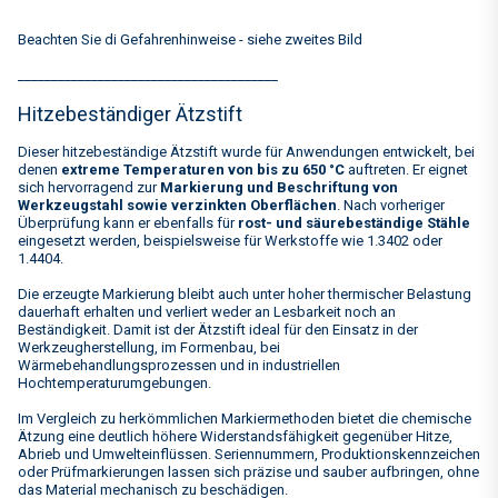
Beachten Sie di Gefahrenhinweise - siehe zweites Bild
_______________________________________
Hitzebeständiger Ätzstift
Dieser hitzebeständige Ätzstift wurde für Anwendungen entwickelt, bei
denen
extreme Temperaturen von bis zu 650 °C
auftreten. Er eignet
sich hervorragend zur
Markierung und Beschriftung von
Werkzeugstahl sowie verzinkten Oberflächen
. Nach vorheriger
Überprüfung kann er ebenfalls für
rost- und säurebeständige Stähle
eingesetzt werden, beispielsweise für Werkstoffe wie 1.3402 oder
1.4404.
Die erzeugte Markierung bleibt auch unter hoher thermischer Belastung
dauerhaft erhalten und verliert weder an Lesbarkeit noch an
Beständigkeit. Damit ist der Ätzstift ideal für den Einsatz in der
Werkzeugherstellung, im Formenbau, bei
Wärmebehandlungsprozessen und in industriellen
Hochtemperaturumgebungen.
Im Vergleich zu herkömmlichen Markiermethoden bietet die chemische
Ätzung eine deutlich höhere Widerstandsfähigkeit gegenüber Hitze,
Abrieb und Umwelteinflüssen. Seriennummern, Produktionskennzeichen
oder Prüfmarkierungen lassen sich präzise und sauber aufbringen, ohne
das Material mechanisch zu beschädigen.