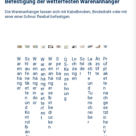
Befestigung der wetterfesten Warenanhänger
Die Warenanhänger lassen sich mit Kabelbindern, Bindedraht oder mit
einer einer Schnur flexibel befestigen.
W
W
Sc
Sc
W
S
Lo
La
Ät
Pr
W
Q
ar
ar
hil
hl
ar
pe
ch
ck
zs
üf
ar
S-
en
en
de
au
en
rr
za
sti
tif
pl
en
Ke
an
an
r
fe
an
ba
ng
ft
te
ak
an
nn
hä
hä
ne
hä
nd
en
e
et
hä
ze
ng
ng
tik
ng
un
te
ng
ic
er
er
et
er
d
n
er
hn
in
te
se
Tu
na
w
un
do
n
lb
be
ch
et
g
or
un
st
ns
ge
te
d
be
ch
se
rf
Ko
dr
rei
tzl
es
nt
uc
be
ic
t
rol
ke
r
he
lb
n
n
än
V