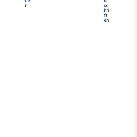
de
or
r
sc
hri
ft
en