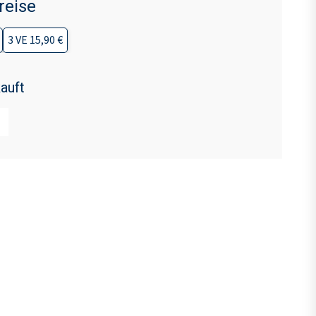
reise
3 VE 15,90 €
auft