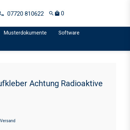
0
07720 810622
search
local_mall
Musterdokumente
Software
fkleber Achtung Radioaktive
 Versand