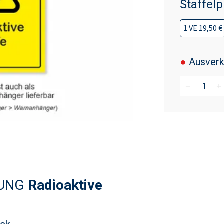
Staffelp
1 VE 19,50 €
●
Ausverk
remove
add
TUNG
Radioaktive