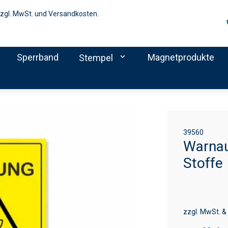
zzgl. MwSt. und Versandkosten.
Sperrband
expand_more
Magnetprodukte
Stempel
39560
Warnau
Stoffe
zzgl. MwSt. &