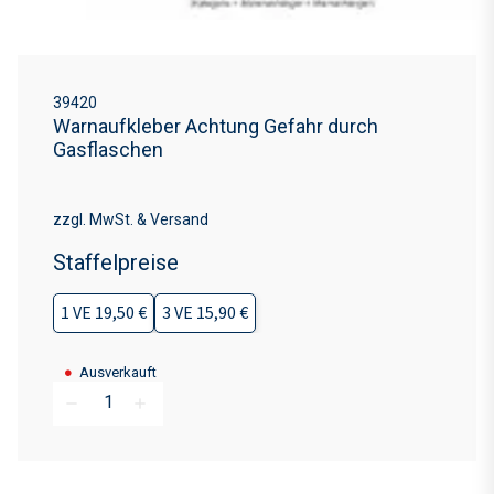
39420
Warnaufkleber Achtung Gefahr durch
Gasflaschen
zzgl. MwSt. & Versand
Staffelpreise
1 VE 19,50 €
3 VE 15,90 €
●
Ausverkauft
remove
add