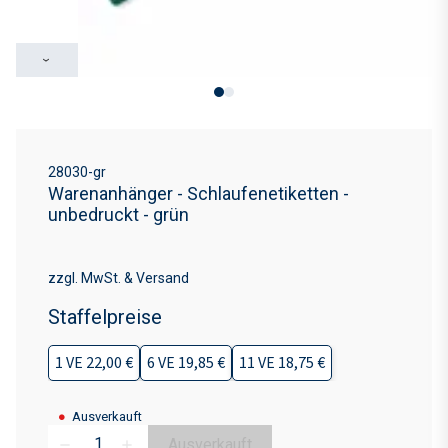
›
28030-gr
Warenanhänger - Schlaufenetiketten -
unbedruckt - grün
zzgl. MwSt. & Versand
Staffelpreise
1 VE 22,00 €
6 VE 19,85 €
11 VE 18,75 €
●
Ausverkauft
Ausverkauft
remove
add