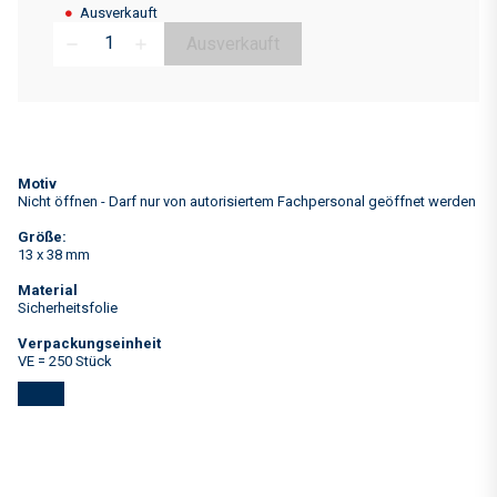
●
Ausverkauft
Ausverkauft
remove
add
Motiv
Nicht öffnen - Darf nur von autorisiertem Fachpersonal geöffnet werden
Größe:
13 x 38 mm
Material
Sicherheitsfolie
Verpackungseinheit
VE = 250 Stück