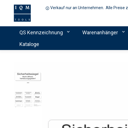
Verkauf nur an Unternehmen. Alle Preise 
expand_more
expand_more
QS Kennzeichnung
Warenanhänger
Kataloge