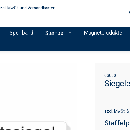
zzgl. MwSt. und Versandkosten.
Sperrband
expand_more
Magnetprodukte
Stempel
03050
Siegel
zzgl. MwSt. &
Staffelp