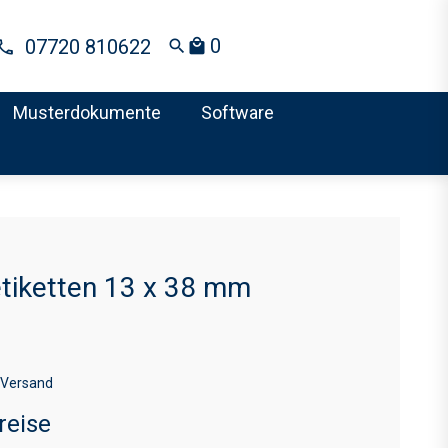
0
07720 810622
search
local_mall
Musterdokumente
Software
etiketten 13 x 38 mm
 Versand
reise