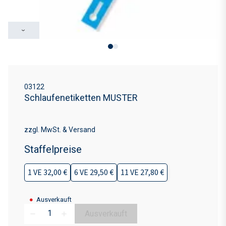
›
03122
Schlaufenetiketten MUSTER
zzgl. MwSt. & Versand
Staffelpreise
1 VE 32,00 €
6 VE 29,50 €
11 VE 27,80 €
●
Ausverkauft
Ausverkauft
remove
add