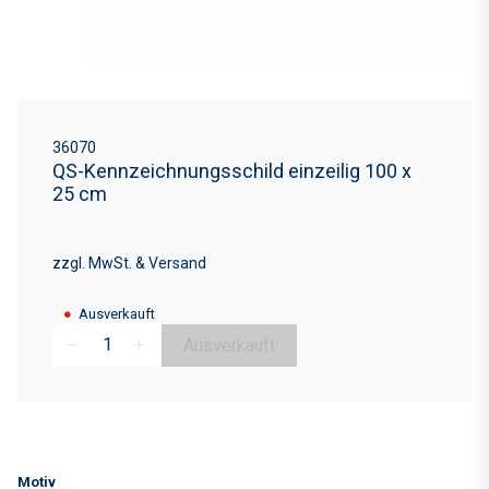
36070
QS-Kennzeichnungsschild einzeilig 100 x
25 cm
zzgl. MwSt. & Versand
●
Ausverkauft
Ausverkauft
remove
add
Motiv