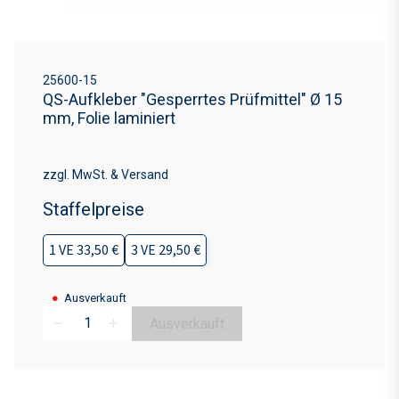
25600-15
QS-Aufkleber "Gesperrtes Prüfmittel" Ø 15
mm, Folie laminiert
zzgl. MwSt. & Versand
Staffelpreise
1 VE 33,50 €
3 VE 29,50 €
●
Ausverkauft
Ausverkauft
remove
add