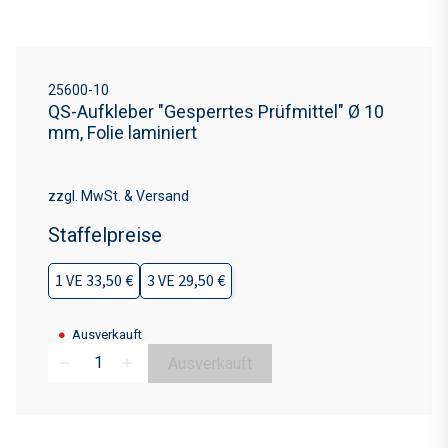
25600-10
QS-Aufkleber "Gesperrtes Prüfmittel" Ø 10
mm, Folie laminiert
zzgl. MwSt. & Versand
Staffelpreise
1 VE 33,50 €
3 VE 29,50 €
●
Ausverkauft
Ausverkauft
remove
add