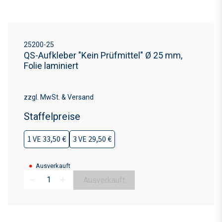
25200-25
QS-Aufkleber "Kein Prüfmittel" Ø 25 mm,
Folie laminiert
zzgl. MwSt. & Versand
Staffelpreise
1 VE 33,50 €
3 VE 29,50 €
●
Ausverkauft
Ausverkauft
remove
add