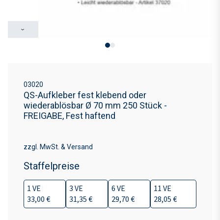
›
03020
QS-Aufkleber fest klebend oder
wiederablösbar Ø 70 mm 250 Stück -
FREIGABE, Fest haftend
zzgl. MwSt. & Versand
Staffelpreise
1 VE
3 VE
6 VE
11 VE
33,00 €
31,35 €
29,70 €
28,05 €