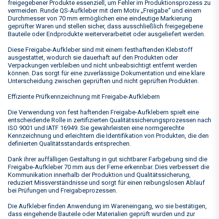
freigegebener Produkte essenziell, um Fehler im Produktionsprozess zu
vermeiden. Runde QS-Aufkleber mit dem Motiv „Freigabe“ und einem
Durchmesser von 70 mm ermöglichen eine eindeutige Markierung
geprüfter Waren und stellen sicher, dass ausschließlich freigegebene
Bauteile oder Endprodukte weiterverarbeitet oder ausgeliefert werden.
Diese Freigabe-Aufkleber sind mit einem festhaftenden Klebstoff
ausgestattet, wodurch sie dauerhaft auf den Produkten oder
Verpackungen verbleiben und nicht unbeabsichtigt entfernt werden
können. Das sorgt für eine zuverlässige Dokumentation und eine klare
Unterscheidung zwischen geprüften und nicht geprüften Produkten.
Effiziente Prüfkennzeichnung mit Freigabe-Aufklebern
Die Verwendung von fest haftenden Freigabe-Aufklebern spielt eine
entscheidende Rolle in zertifizierten Qualitätssicherungsprozessen nach
ISO 9001 und IATF 16949. Sie gewährleisten eine normgerechte
Kennzeichnung und erleichtern die Identifikation von Produkten, die den
definierten Qualitätsstandards entsprechen.
Dank ihrer auffälligen Gestaltung in gut sichtbarer Farbgebung sind die
Freigabe-Aufkleber 70 mm aus der Ferne erkennbar. Dies verbessert die
Kommunikation innerhalb der Produktion und Qualitätssicherung,
reduziert Missverständnisse und sorgt für einen reibungslosen Ablauf
bei Prüfungen und Freigabeprozessen.
Die Aufkleber finden Anwendung im Wareneingang, wo sie bestätigen,
dass eingehende Bauteile oder Materialien geprüft wurden und zur