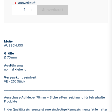
●
Ausverkauft
Ausverkauft
remove
add
Motiv
AUSSCHUSS
Größe
Ø 70 mm
Ausführung
normal klebend
Verpackungseinheit
VE = 250 Stück
____________________________________________________________
Ausschuss-Aufkleber 70 mm – Sichere Kennzeichnung für fehlerhafte
Produkte
In der Qualitätssicherung ist eine eindeutige Kennzeichnung fehlerhafter