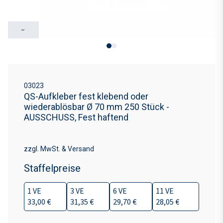
›
03023
QS-Aufkleber fest klebend oder
wiederablösbar Ø 70 mm 250 Stück -
AUSSCHUSS, Fest haftend
zzgl. MwSt. & Versand
Staffelpreise
1 VE
3 VE
6 VE
11 VE
33,00 €
31,35 €
29,70 €
28,05 €