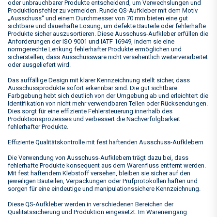
oder unbrauchbarer Produkte entscheidend, um Verwechslungen und
Produktionsfehler zu vermeiden. Runde QS-Aufkleber mit dem Motiv
„Ausschuss“ und einem Durchmesser von 70 mm bieten eine gut
sichtbare und dauerhafte Lösung, um defekte Bauteile oder fehlerhafte
Produkte sicher auszusortieren. Diese Ausschuss-Aufkleber erfüllen die
Anforderungen der ISO 9001 und IATF 16949, indem sie eine
normgerechte Lenkung fehlerhafter Produkte ermöglichen und
sicherstellen, dass Ausschussware nicht versehentlich weiterverarbeitet
oder ausgeliefert wird.
Das auffällige Design mit klarer Kennzeichnung stellt sicher, dass
Ausschussprodukte sofort erkennbar sind. Die gut sichtbare
Farbgebung hebt sich deutlich von der Umgebung ab und erleichtert die
Identifikation von nicht mehr verwendbaren Teilen oder Rücksendungen.
Dies sorgt für eine effiziente Fehlersteuerung innerhalb des
Produktionsprozesses und verbessert die Nachverfolgbarkeit
fehlerhafter Produkte.
Effiziente Qualitätskontrolle mit fest haftenden Ausschuss-Aufklebern
Die Verwendung von Ausschuss-Aufklebern trägt dazu bei, dass
fehlerhafte Produkte konsequent aus dem Warenfluss entfernt werden.
Mit fest haftendem Klebstoff versehen, bleiben sie sicher auf den
jeweiligen Bauteilen, Verpackungen oder Prüfprotokollen haften und
sorgen für eine eindeutige und manipulationssichere Kennzeichnung.
Diese QS-Aufkleber werden in verschiedenen Bereichen der
Qualitätssicherung und Produktion eingesetzt. Im Wareneingang