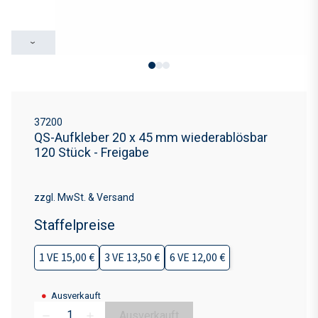
›
37200
QS-Aufkleber 20 x 45 mm wiederablösbar
120 Stück - Freigabe
zzgl. MwSt. & Versand
Staffelpreise
1 VE 15,00 €
3 VE 13,50 €
6 VE 12,00 €
●
Ausverkauft
Ausverkauft
remove
add