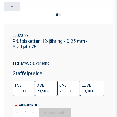
›
20020-28
Prüfplaketten 12-jähring - Ø 25 mm -
Startjahr 28
zzgl. MwSt. & Versand
Staffelpreise
1 VE
3 VE
6 VE
11 VE
33,50 €
29,50 €
23,90 €
19,90 €
●
Ausverkauft
Ausverkauft
remove
add