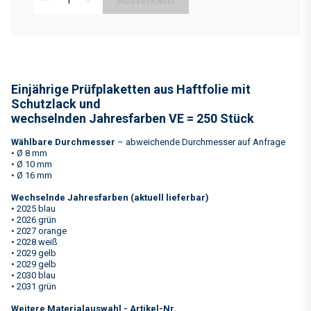
Ausverkauft
remove
add
Einjährige Prüfplaketten aus Haftfolie mit
Schutzlack
und
wechselnden Jahresfarben VE = 250 Stück
Wählbare Durchmesser
– abweichende Durchmesser auf Anfrage
• Ø 8 mm
• Ø 10 mm
• Ø 16 mm
Wechselnde Jahresfarben (aktuell lieferbar)
• 2025 blau
• 2026 grün
• 2027 orange
• 2028 weiß
• 2029 gelb
• 2029 gelb
• 2030 blau
• 2031 grün
Weitere Materialauswahl - Artikel-Nr.