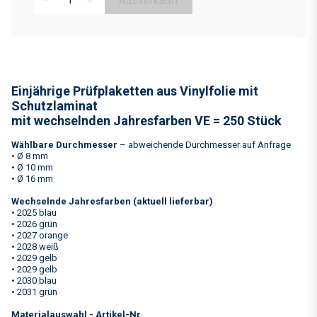
Ausverkauft
remove
add
Einjährige Prüfplaketten aus Vinylfolie mit
Schutzlaminat
mit wechselnden Jahresfarben VE = 250 Stück
Wählbare Durchmesser
– abweichende Durchmesser auf Anfrage
• Ø 8 mm
• Ø 10 mm
• Ø 16 mm
Wechselnde Jahresfarben (aktuell lieferbar)
• 2025 blau
• 2026 grün
• 2027 orange
• 2028 weiß
• 2029 gelb
• 2029 gelb
• 2030 blau
• 2031 grün
Materialauswahl - Artikel-Nr.