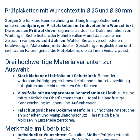
Prüfplaketten mit Wunschtext in Ø 25 und Ø 30 mm
Sorgen Sie für klare Kennzeichnung und langfristige Sicherheit mit
unseren
achtjährigen Prüfplaketten mit individuellem Wunschtext
.
Die robusten
Prüfaufkleber
eignen sich ideal zur Dokumentation von
Wartungs-, Sicherheits- oder Prüfintervallen – und das über einen
Zeitraum von bis zu
acht Jahren
. Wählen Sie aus verschiedenen
hochwertigen Materialien, individuellen Gestaltungsmöglichkeiten und
sichtbaren Farben genau die Prüfplakette, die zu Ihrem Einsatz passt.
Drei hochwertige Materialvarianten zur
Auswahl:
Stark klebende Haftfolie mit Schutzlack
: Besonders
widerstandsfähig gegen Umwelteinflüsse – haftet zuverlässig
auf glatten und leicht unebenen Oberflächen.
Vinylfolie mit transparentem Schutzlaminat
: Flexible Lösung
mit zusätzlichem Oberflächenschutz – ideal für langfristige
Kennzeichnung im Innen- und Außenbereich.
Fälschungssichere Dokumentenfolie
: Für höchste Ansprüche
an Sicherheit und Manipulationsschutz – lässt sich beim
Ablösen in Einzelteile zerstören.
Merkmale im Überblick:
Individueller Wunschtext
: Gestalten Sie Ihre Prüfplakette mit
Firmennamen, Gerätenummer, Prüferkürzel oder anderen