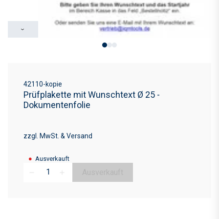
›
42110-kopie
Prüfplakette mit Wunschtext Ø 25 -
Dokumentenfolie
zzgl. MwSt. & Versand
●
Ausverkauft
Ausverkauft
remove
add