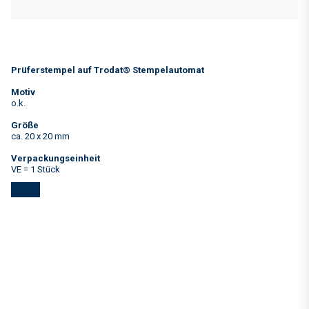
Prüferstempel auf Trodat® Stempelautomat
Motiv
o.k.
Größe
ca. 20 x 20 mm
Verpackungseinheit
VE = 1 Stück