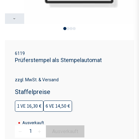
›
6119
Prüferstempel als Stempelautomat
zzgl. MwSt. & Versand
Staffelpreise
1 VE 16,30 €
6 VE 14,50 €
●
Ausverkauft
Ausverkauft
remove
add