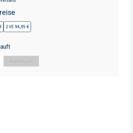
 Versand
reise
€
2 VE 94,95 €
auft
Ausverkauft