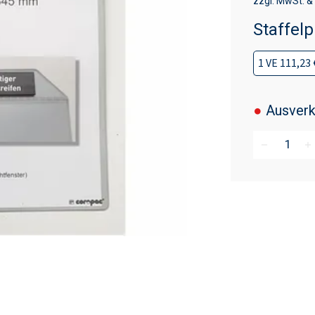
zzgl. MwSt. &
Staffelp
1 VE 111,23 
●
Ausverk
remove
add