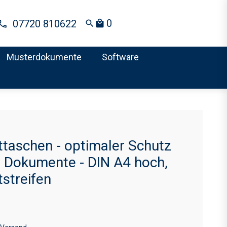
0
07720 810622
search
local_mall
Musterdokumente
Software
taschen - optimaler Schutz
re Dokumente - DIN A4 hoch,
streifen