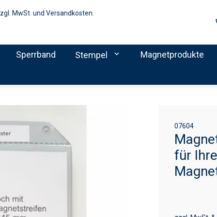
zzgl. MwSt. und Versandkosten.
Sperrband
expand_more
Magnetprodukte
Stempel
07604
Magnet
für Ih
Magnet