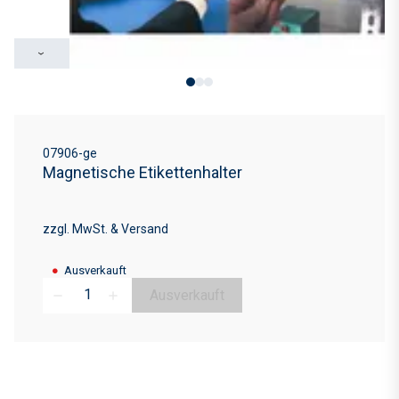
›
07906-ge
Magnetische Etikettenhalter
zzgl. MwSt. & Versand
●
Ausverkauft
Ausverkauft
remove
add