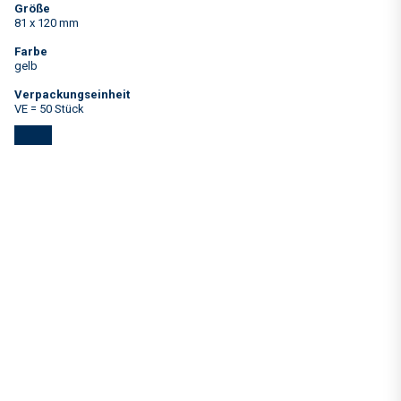
Größe
81 x 120 mm
Farbe
gelb
Verpackungseinheit
VE = 50 Stück