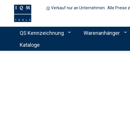
Verkauf nur an Unternehmen. Alle Preise 
expand_more
expand_more
QS Kennzeichnung
Warenanhänger
Kataloge