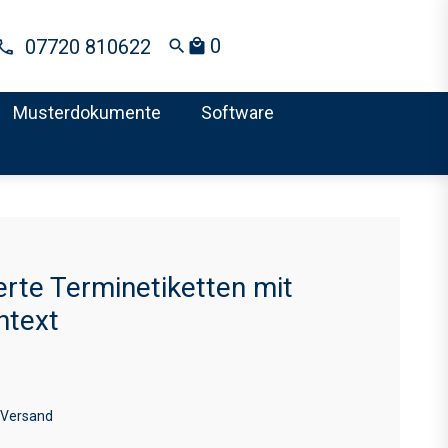
0
07720 810622
search
local_mall
Musterdokumente
Software
erte Terminetiketten mit
htext
 Versand