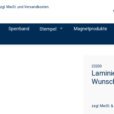
zzgl. MwSt. und Versandkosten.
Sperrband
expand_more
Magnetprodukte
Stempel
23200
Lamini
Wunsc
zzgl. MwSt. &