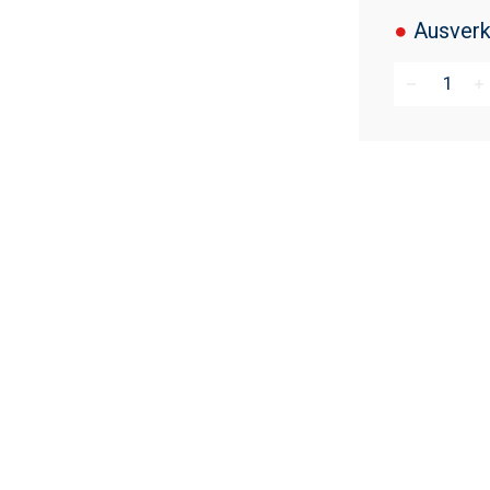
●
Ausverk
remove
add