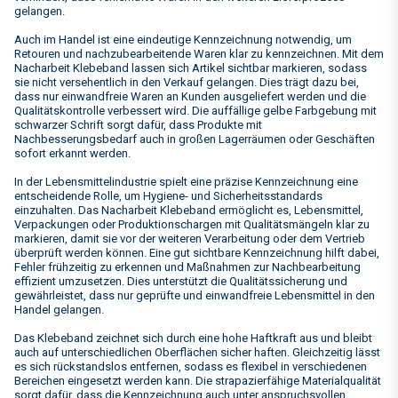
gelangen.
Auch im Handel ist eine eindeutige Kennzeichnung notwendig, um
Retouren und nachzubearbeitende Waren klar zu kennzeichnen. Mit dem
Nacharbeit Klebeband lassen sich Artikel sichtbar markieren, sodass
sie nicht versehentlich in den Verkauf gelangen. Dies trägt dazu bei,
dass nur einwandfreie Waren an Kunden ausgeliefert werden und die
Qualitätskontrolle verbessert wird. Die auffällige gelbe Farbgebung mit
schwarzer Schrift sorgt dafür, dass Produkte mit
Nachbesserungsbedarf auch in großen Lagerräumen oder Geschäften
sofort erkannt werden.
In der Lebensmittelindustrie spielt eine präzise Kennzeichnung eine
entscheidende Rolle, um Hygiene- und Sicherheitsstandards
einzuhalten. Das Nacharbeit Klebeband ermöglicht es, Lebensmittel,
Verpackungen oder Produktionschargen mit Qualitätsmängeln klar zu
markieren, damit sie vor der weiteren Verarbeitung oder dem Vertrieb
überprüft werden können. Eine gut sichtbare Kennzeichnung hilft dabei,
Fehler frühzeitig zu erkennen und Maßnahmen zur Nachbearbeitung
effizient umzusetzen. Dies unterstützt die Qualitätssicherung und
gewährleistet, dass nur geprüfte und einwandfreie Lebensmittel in den
Handel gelangen.
Das Klebeband zeichnet sich durch eine hohe Haftkraft aus und bleibt
auch auf unterschiedlichen Oberflächen sicher haften. Gleichzeitig lässt
es sich rückstandslos entfernen, sodass es flexibel in verschiedenen
Bereichen eingesetzt werden kann. Die strapazierfähige Materialqualität
sorgt dafür, dass die Kennzeichnung auch unter anspruchsvollen