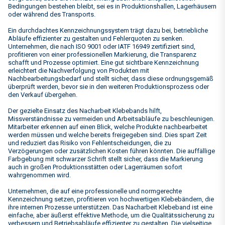
Bedingungen bestehen bleibt, sei es in Produktionshallen, Lagerhäusern
oder während des Transports.
Ein durchdachtes Kennzeichnungssystem trägt dazu bei, betriebliche
Abläufe effizienter zu gestalten und Fehlerquoten zu senken.
Unternehmen, die nach ISO 9001 oder IATF 16949 zertifiziert sind,
profitieren von einer professionellen Markierung, die Transparenz
schafft und Prozesse optimiert. Eine gut sichtbare Kennzeichnung
erleichtert die Nachverfolgung von Produkten mit
Nachbearbeitungsbedarf und stellt sicher, dass diese ordnungsgemäß
überprüft werden, bevor sie in den weiteren Produktionsprozess oder
den Verkauf übergehen.
Der gezielte Einsatz des Nacharbeit Klebebands hilft,
Missverständnisse zu vermeiden und Arbeitsabläufe zu beschleunigen.
Mitarbeiter erkennen auf einen Blick, welche Produkte nachbearbeitet
werden müssen und welche bereits freigegeben sind. Dies spart Zeit
und reduziert das Risiko von Fehlentscheidungen, die zu
Verzögerungen oder zusätzlichen Kosten führen könnten. Die auffällige
Farbgebung mit schwarzer Schrift stellt sicher, dass die Markierung
auch in großen Produktionsstätten oder Lagerräumen sofort
wahrgenommen wird.
Unternehmen, die auf eine professionelle und normgerechte
Kennzeichnung setzen, profitieren von hochwertigen Klebebändern, die
ihre internen Prozesse unterstützen. Das Nacharbeit Klebeband ist eine
einfache, aber äußerst effektive Methode, um die Qualitätssicherung zu
verbessern und Betriebsabläufe effizienter zu gestalten. Die vielseitige