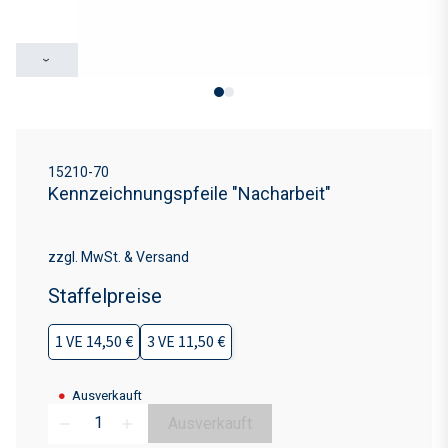
›
15210-70
Kennzeichnungspfeile "Nacharbeit"
zzgl. MwSt. & Versand
Staffelpreise
1 VE 14,50 €
3 VE 11,50 €
●
Ausverkauft
Ausverkauft
remove
add