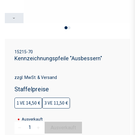
›
15215-70
Kennzeichnungspfeile "Ausbessern"
zzgl. MwSt. & Versand
Staffelpreise
1 VE 14,50 €
3 VE 11,50 €
●
Ausverkauft
Ausverkauft
remove
add