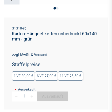
›
31310-ro
Karton-Hängeetiketten unbedruckt 60x140
mm - grün
zzgl. MwSt. & Versand
Staffelpreise
1 VE 30,00 €
6 VE 27,00 €
11 VE 25,50 €
●
Ausverkauft
Ausverkauft
remove
add