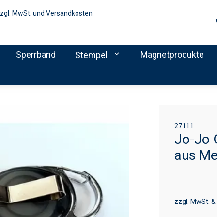
zzgl. MwSt. und Versandkosten.
Sperrband
expand_more
Magnetprodukte
Stempel
27111
Jo-Jo G
aus Me
zzgl. MwSt. &