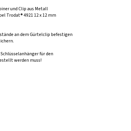
iner und Clip aus Metall
mpel Trodat® 4921 12 x 12 mm
stände an dem Gürtelclip befestigen
ichern.
e Schlüsselanhänger für den
estellt werden muss!