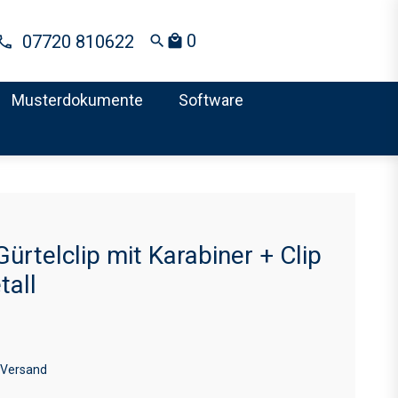
0
07720 810622
search
local_mall
Musterdokumente
Software
ürtelclip mit Karabiner + Clip
tall
 Versand