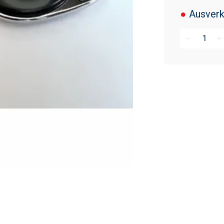
●
Ausverk
remove
add