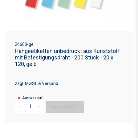
24600-ge
Hängeetiketten unbedruckt aus Kunststoff
mit Befestigungsdraht - 200 Stück - 20 x
120, gelb
zzgl. MwSt. & Versand
●
Ausverkauft
Ausverkauft
remove
add