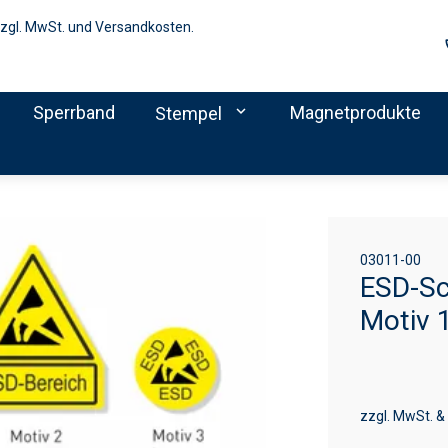
zzgl. MwSt. und Versandkosten.
Sperrband
expand_more
Magnetprodukte
Stempel
03011-00
ESD-Sch
Motiv 
zzgl. MwSt. &