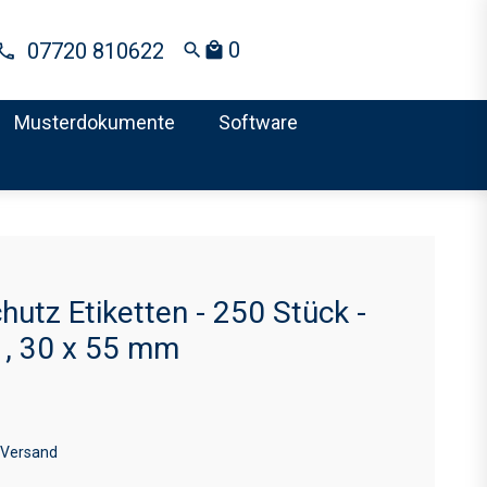
0
07720 810622
search
local_mall
Musterdokumente
Software
utz Etiketten - 250 Stück -
1, 30 x 55 mm
 Versand