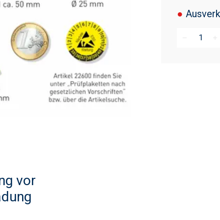
●
Ausverk
remove
add
ng vor
ladung