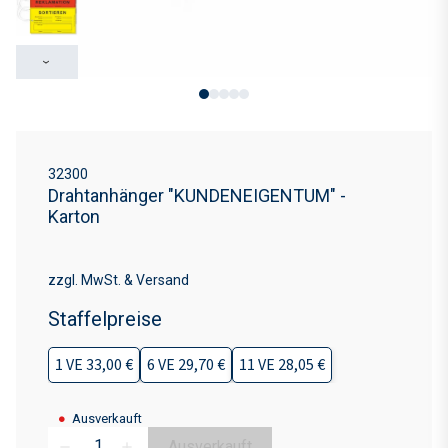
›
32300
Drahtanhänger "KUNDENEIGENTUM" -
Karton
zzgl. MwSt. & Versand
Staffelpreise
1 VE 33,00 €
6 VE 29,70 €
11 VE 28,05 €
●
Ausverkauft
Ausverkauft
remove
add