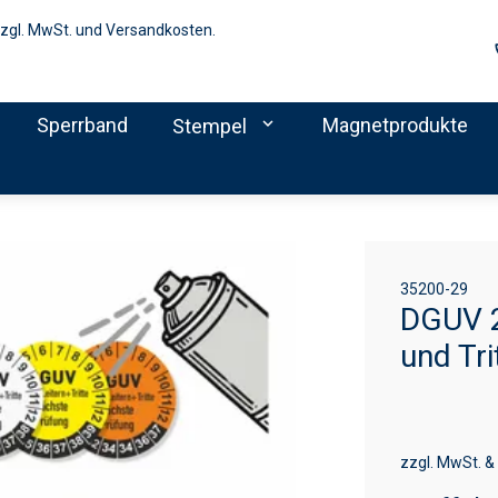
zzgl. MwSt. und Versandkosten.
Sperrband
expand_more
Magnetprodukte
Stempel
35200-29
DGUV 2
und Tri
zzgl. MwSt. &