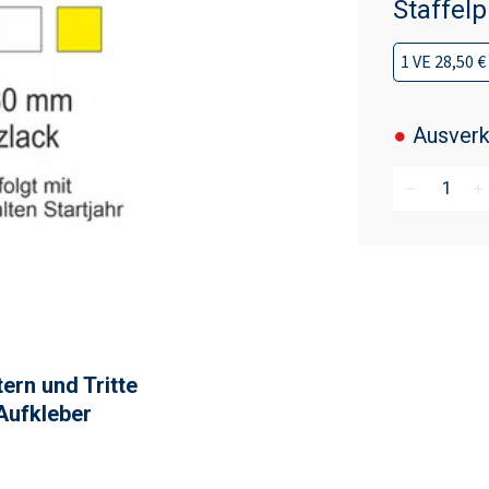
Staffelp
1 VE 28,50 €
●
Ausverk
remove
add
ern und Tritte
Aufkleber