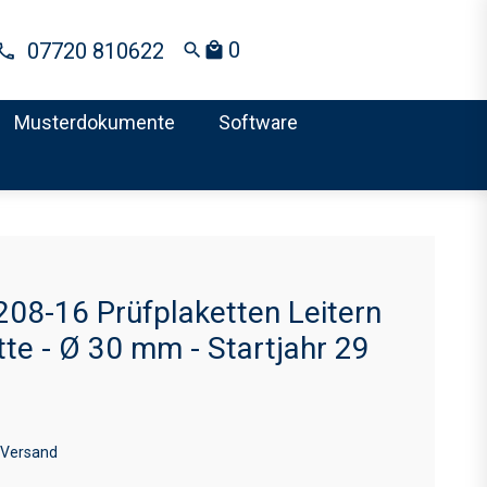
0
07720 810622
search
local_mall
Musterdokumente
Software
08-16 Prüfplaketten Leitern
tte - Ø 30 mm - Startjahr 29
 Versand